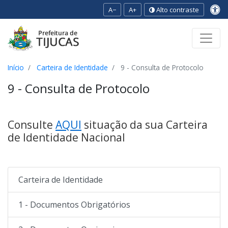
A−
A+
Alto contraste
Ir para o conteúdo
Ir para o menu
Ir para a busca
[2]
[3]
[1]
Início
Carteira de Identidade
9 - Consulta de Protocolo
9 - Consulta de Protocolo
Consulte
AQUI
situação da sua Carteira
de Identidade Nacional
Carteira de Identidade
1 - Documentos Obrigatórios