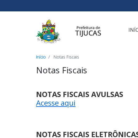
Ir para o conteúdo
Ir para o menu
Ir para a busca
[2]
[3]
[1]
INÍ
Início
Notas Fiscais
Notas Fiscais
NOTAS FISCAIS AVULSAS
Acesse aqui
NOTAS FISCAIS ELETRÔNICA