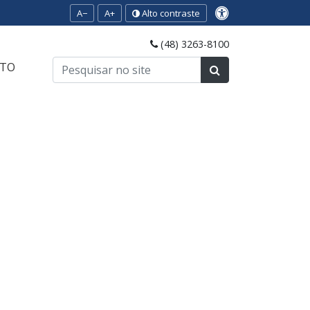
A−
A+
Alto contraste
(48) 3263-8100
TO