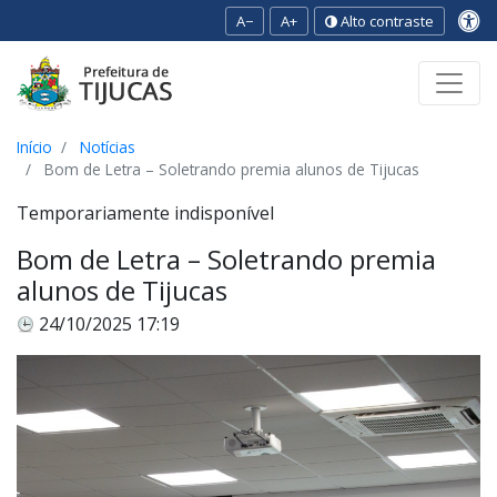
A−
A+
Alto contraste
Ir para o conteúdo
Ir para o menu
Ir para a busca
[2]
[3]
[1]
Início
Notícias
Bom de Letra – Soletrando premia alunos de Tijucas
Temporariamente indisponível
Bom de Letra – Soletrando premia
alunos de Tijucas
24/10/2025 17:19