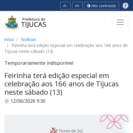
A−
A+
Alto contraste
Ir para o conteúdo
Ir para o menu
Ir para a busca
[2]
[3]
[1]
Início
Notícias
Feirinha terá edição especial em celebração aos 166 anos de
Tijucas neste sábado (13)
Temporariamente indisponível
Feirinha terá edição especial em
celebração aos 166 anos de Tijucas
neste sábado (13)
12/06/2026 9:30