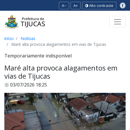
A−
A+
Alto contraste
Ir para o conteúdo
Ir para o menu
Ir para a busca
[2]
[3]
[1]
Início
Notícias
Maré alta provoca alagamentos em vias de Tijucas
Temporariamente indisponível
Maré alta provoca alagamentos em
vias de Tijucas
03/07/2026 18:25