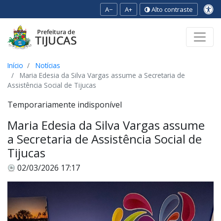
A−
A+
Alto contraste
Ir para o conteúdo
Ir para o menu
Ir para a busca
[2]
[3]
[1]
Início
Notícias
Maria Edesia da Silva Vargas assume a Secretaria de
Assistência Social de Tijucas
Temporariamente indisponível
Maria Edesia da Silva Vargas assume
a Secretaria de Assistência Social de
Tijucas
02/03/2026 17:17