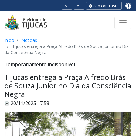
A−
A+
Alto contraste
Ir para o conteúdo
Ir para o menu
Ir para a busca
[2]
[3]
[1]
Início
Notícias
Tijucas entrega a Praça Alfredo Brás de Souza Junior no Dia
da Consciência Negra
Temporariamente indisponível
Tijucas entrega a Praça Alfredo Brás
de Souza Junior no Dia da Consciência
Negra
20/11/2025 17:58